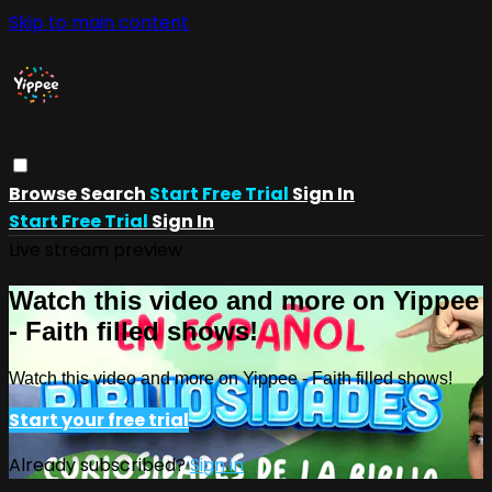
Skip to main content
Browse
Search
Start Free Trial
Sign In
Start Free Trial
Sign In
Live stream preview
Watch this video and more on Yippee
- Faith filled shows!
Watch this video and more on Yippee - Faith filled shows!
Start your free trial
Already subscribed?
Sign in