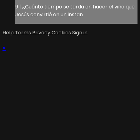
9 | ¿Cuánto tiempo se tarda en hacer el vino que
Jesús convirtió en un instan
Help
Terms
Privacy
Cookies
Sign in
×