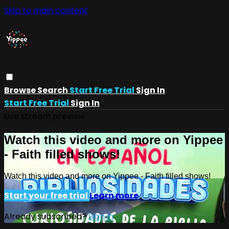
Skip to main content
Browse
Search
Start Free Trial
Sign In
Start Free Trial
Sign In
Live stream preview
Watch this video and more on Yippee
- Faith filled shows!
Watch this video and more on Yippee - Faith filled shows!
Start your free trial
Learn more
Already subscribed?
Sign in