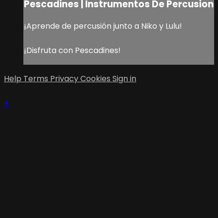
Pescadines | Instrumentos De Percusion
¡Aprende de percusión junto a Niko y Lulu!
¡Disfruta con Pescadines!
Help
Terms
Privacy
Cookies
Sign in
×