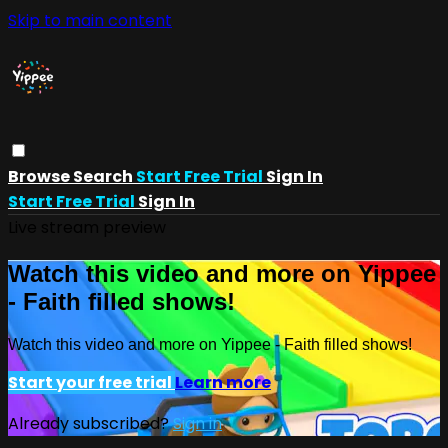
Skip to main content
Browse
Search
Start Free Trial
Sign In
Start Free Trial
Sign In
Live stream preview
Watch this video and more on Yippee
- Faith filled shows!
Watch this video and more on Yippee - Faith filled shows!
Start your free trial
Learn more
Already subscribed?
Sign in