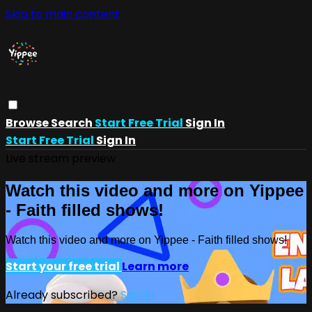
Skip to main content
Browse
Search
Start Free Trial
Sign In
Start Free Trial
Sign In
Live stream preview
Watch this video and more on Yippee
- Faith filled shows!
Watch this video and more on Yippee - Faith filled shows!
Start your free trial
Learn more
Already subscribed?
Sign in