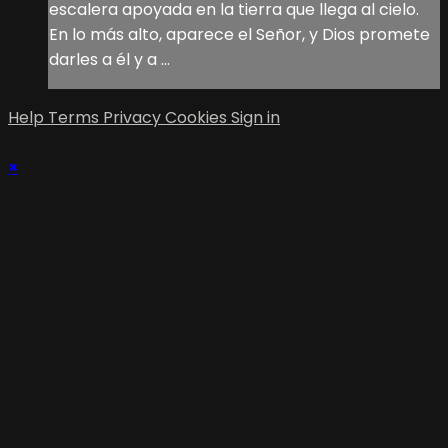
escalera apoyada en la tierra que llega al cielo.
En lo más alto, aparece el Señor, y Dios promete
darles a él y a ...
Help
Terms
Privacy
Cookies
Sign in
×