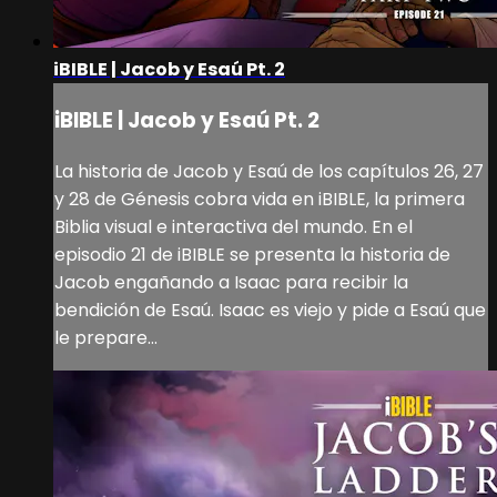
iBIBLE | Jacob y Esaú Pt. 2
iBIBLE | Jacob y Esaú Pt. 2
La historia de Jacob y Esaú de los capítulos 26, 27
y 28 de Génesis cobra vida en iBIBLE, la primera
Biblia visual e interactiva del mundo. En el
episodio 21 de iBIBLE se presenta la historia de
Jacob engañando a Isaac para recibir la
bendición de Esaú. Isaac es viejo y pide a Esaú que
le prepare...