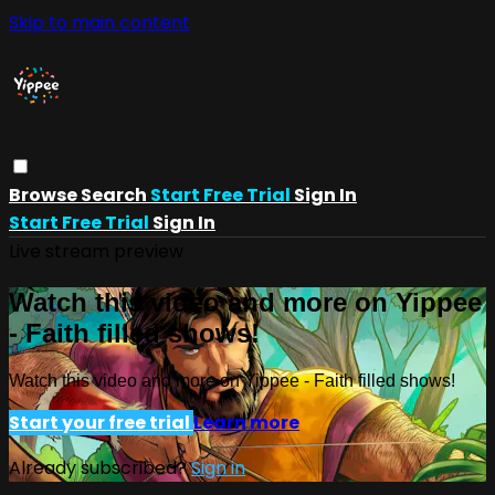
Skip to main content
Browse
Search
Start Free Trial
Sign In
Start Free Trial
Sign In
Live stream preview
Watch this video and more on Yippee
- Faith filled shows!
Watch this video and more on Yippee - Faith filled shows!
Start your free trial
Learn more
Already subscribed?
Sign in